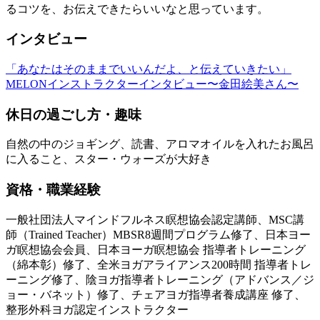
るコツを、お伝えできたらいいなと思っています。
インタビュー
「あなたはそのままでいいんだよ、と伝えていきたい」
MELONインストラクターインタビュー〜金田絵美さん〜
休日の過ごし方・趣味
自然の中のジョギング、読書、アロマオイルを入れたお風呂
に入ること、スター・ウォーズが大好き
資格・職業経験
一般社団法人マインドフルネス瞑想協会認定講師、MSC講
師（Trained Teacher）MBSR8週間プログラム修了、日本ヨー
ガ瞑想協会会員、日本ヨーガ瞑想協会 指導者トレーニング
（綿本彰）修了、全米ヨガアライアンス200時間 指導者トレ
ーニング修了、陰ヨガ指導者トレーニング（アドバンス／ジ
ョー・バネット）修了、チェアヨガ指導者養成講座 修了、
整形外科ヨガ認定インストラクター