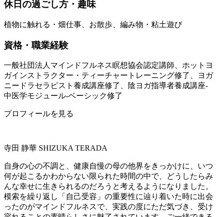
休日の過ごし方・趣味
植物に触れる・畑仕事、お散歩、編み物・粘土遊び
資格・職業経験
一般社団法人マインドフルネス瞑想協会認定講師、ホットヨ
ガインストラクター・ティーチャートレーニング修了、ヨガ
ニードラセラピスト養成講座修了、陰ヨガ指導者養成講座-
中医学モジュール-ベーシック修了
プロフィールを見る
寺田 静華
SHIZUKA TERADA
自身の心の不調と、健康自慢の母の他界をきっかけに、いつ
何が起こるかわからない限られた時間の中で、どうしたらみ
んな幸せに生きられるのだろうと考えるようになりました。
模索を繰り返し「自己受容」の重要性に辿り着いた時に出会
ったのがマインドフルネスで、実践の度にただ気づき、受け
容れることの素晴らしさに魅了されています。ご一緒できる