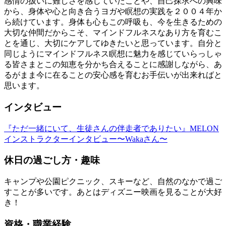
感情の扱いに難しさを感じていたことや、自己探求への興味
から、身体や心と向き合うヨガや瞑想の実践を２００４年か
ら続けています。身体も心もこの呼吸も、今を生きるための
大切な仲間だからこそ、マインドフルネスなあり方を育むこ
とを通じ、大切にケアしてゆきたいと思っています。自分と
同じようにマインドフルネス瞑想に魅力を感じていらっしゃ
る皆さまとこの知恵を分かち合えることに感謝しながら、あ
るがまま今に在ることの安心感を育むお手伝いが出来ればと
思います。
インタビュー
『ただ一緒にいて、生徒さんの伴走者でありたい』MELON
インストラクターインタビュー〜Wakaさん〜
休日の過ごし方・趣味
キャンプや公園ピクニック、スキーなど、自然のなかで過ご
すことが多いです。あとはディズニー映画を見ることが大好
き！
資格・職業経験