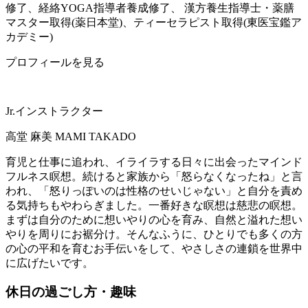
修了、経絡YOGA指導者養成修了、 漢方養生指導士・薬膳
マスター取得(薬日本堂)、ティーセラピスト取得(東医宝鑑ア
カデミー)
プロフィールを見る
Jr.インストラクター
高堂 麻美
MAMI TAKADO
育児と仕事に追われ、イライラする日々に出会ったマインド
フルネス瞑想。続けると家族から「怒らなくなったね」と言
われ、「怒りっぽいのは性格のせいじゃない」と自分を責め
る気持ちもやわらぎました。一番好きな瞑想は慈悲の瞑想。
まずは自分のために想いやりの心を育み、自然と溢れた想い
やりを周りにお裾分け。そんなふうに、ひとりでも多くの方
の心の平和を育むお手伝いをして、やさしさの連鎖を世界中
に広げたいです。
休日の過ごし方・趣味