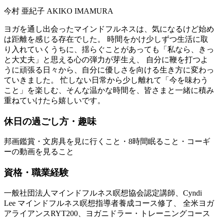
今村 亜紀子
AKIKO IMAMURA
ヨガを通し出会ったマインドフルネスは、気になるけど始め
は距離を感じる存在でした。 時間をかけ少しずつ生活に取
り入れていくうちに、揺らぐことがあっても「私なら、きっ
と大丈夫」と思える心の弾力が芽生え、 自分に鞭を打つよ
うに頑張る日々から、自分に優しさを向ける生き方に変わっ
ていきました。 忙しない日常から少し離れて「今を味わう
こと」を楽しむ、そんな温かな時間を、皆さまと一緒に積み
重ねていけたら嬉しいです。
休日の過ごし方・趣味
邦画鑑賞・文房具を見に行くこと・8時間眠ること・コーギ
ーの動画を見ること
資格・職業経験
一般社団法人マインドフルネス瞑想協会認定講師、Cyndi
Lee マインドフルネス瞑想指導者養成コース修了、 全米ヨガ
アライアンスRYT200、ヨガニドラー・トレーニングコース