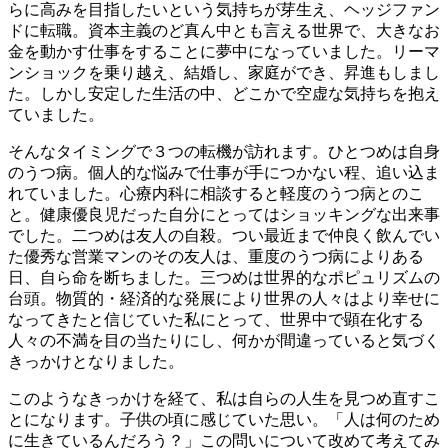
らに高みを目指したいという気持ちが芽生え、ヘッジファン
ドに転職。資本主義のど真ん中とも言える世界で、大きなお
金を動かす仕事をすることに夢中になっていました。リーマ
ンショックを乗り越え、結婚し、家庭ができ、昇進もしまし
た。しかし安定した生活の中、どこかで空虚な気持ちを抱え
ていました。
そんなタイミングで３つの転機が訪れます。ひとつめは自身
のうつ病。個人的な悩みで仕事が手につかない程、追い込ま
れていました。心療内科に相談すると軽度のうつ病とのこ
と。健康優良児だった自分にとってはショッキングな出来事
でした。二つめは友人の自殺。つい最近まで仲良く飲んでい
た優秀な営業マンのその友人は、重度のうつ病によりある
日、自ら命を断ちました。三つめは世界的なポピュリズムの
台頭。物質的・経済的な発展により世界の人々はより幸せに
なってきたと信じていた私にとって、世界中で顕在化する
人々の不満を目の当たりにし、何かが間違っていると気づく
きっかけとなりました。
このようなきっかけを経て、私は自らの人生を見つめ直すこ
とになります。子供の頃に感じていた思い。「人は何のため
に生きているんだろう？」この問いについて改めて考えてみ