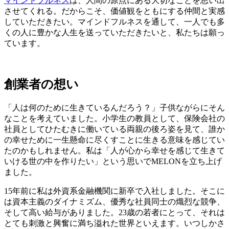
マインドフルネス
は、人間の原点にある大切なことを思い出
させてくれる。だからこそ、価値観をともにする仲間と実感
していただきたい。マインドフルネスを通して、一人でも多
くの人に豊かな人生を送っていただきたいと、私たちは願っ
ています。
創業者の想い
「人は何のために生きているんだろう？」子供ながらにそん
なことを考えていました。小学生の教員として、保険会社の
社員としてひたむきに働いている両親の後ろ姿を見て、誰か
の幸せために一生懸命に尽くすことに生きる意味を感じてい
たのかもしれません。私は「人が心から幸せを感じて生きて
いける世の中を作りたい」という思いでMELONを立ち上げ
ました。
15年前に私は外資系金融機関に新卒で入社しました。そこに
は資本主義のダイナミズム、優秀な社員同士の熾烈な競争、
そして高い給与がありました。23歳の若者にとって、それは
とても刺激と興奮に満ち溢れた世界といえます。いつしかさ