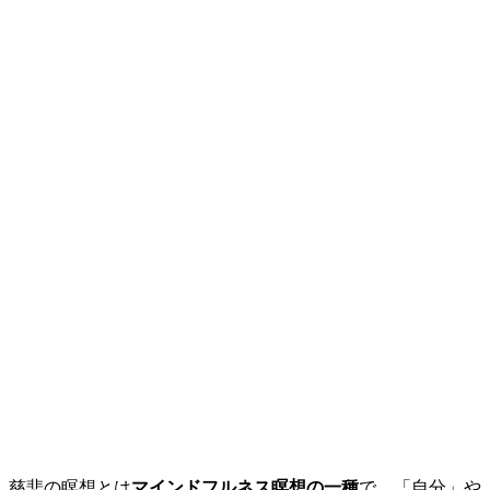
慈悲の瞑想とは
マインドフルネス瞑想の一種
で、「自分」や