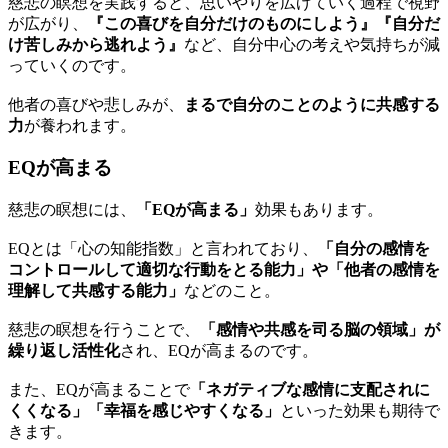
慈悲の瞑想を実践すると、思いやりを広げていく過程で視野
が広がり、
『この喜びを自分だけのものにしよう』『自分だ
け苦しみから逃れよう』
など、自分中心の考えや気持ちが減
っていくのです。
他者の喜びや悲しみが、
まるで自分のことのように共感する
力
が養われます。
EQが高まる
慈悲の瞑想には、
「EQが高まる」
効果もあります。
EQとは「心の知能指数」と言われており、
「自分の感情を
コントロールして適切な行動をとる能力」や「他者の感情を
理解して共感する能力」
などのこと。
慈悲の瞑想を行うことで、
「感情や共感を司る脳の領域」が
繰り返し活性化
され、EQが高まるのです。
また、EQが高まることで
「ネガティブな感情に支配されに
くくなる」「幸福を感じやすくなる」
といった効果も期待で
きます。