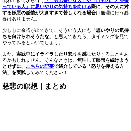
慣れてきてから行う
「自分の嫌いな人」や「自分のことを嫌
っている人」に思いやりの気持ちを向ける
際に、その人に対
する嫌悪の感情が大きすぎて苦しくなる場合
は無理に行う必
要はありません。
少し心に余裕が出てきて、そういう人にも
「思いやりの気持
ちを向けられそうだな」
と思えてきたら、タイミングを見て
やってみるといいでしょう。
また、
実践中にイライラしたり怒りを感じたり
することもあ
るかもしれません。そんなときは、
無理して瞑想を続けよう
とせずに、
こちらの記事
で紹介している「怒りを抑える方
法」を実践
してみてください！
慈悲の瞑想｜まとめ