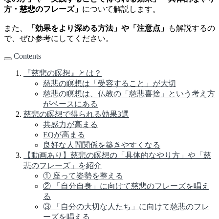
方・慈悲のフレーズ」
について解説します。
また、
「効果をより深める方法」や「注意点」
も解説するの
で、ぜひ参考にしてください。
Contents
『慈悲の瞑想』とは？
慈悲の瞑想は「受容すること」が大切
慈悲の瞑想は、仏教の「慈悲喜捨」という考え方
がベースにある
慈悲の瞑想で得られる効果3選
共感力が高まる
EQが高まる
良好な人間関係を築きやすくなる
【動画あり】慈悲の瞑想の「具体的なやり方」や「慈
悲のフレーズ」を紹介
① 座って姿勢を整える
② 「自分自身」に向けて慈悲のフレーズを唱え
る
③ 「自分の大切な人たち」に向けて慈悲のフレ
ーズを唱える