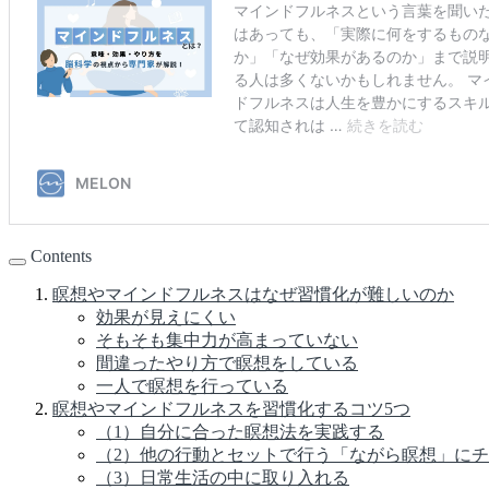
Contents
瞑想やマインドフルネスはなぜ習慣化が難しいのか
効果が見えにくい
そもそも集中力が高まっていない
間違ったやり方で瞑想をしている
一人で瞑想を行っている
瞑想やマインドフルネスを習慣化するコツ5つ
（1）自分に合った瞑想法を実践する
（2）他の行動とセットで行う「ながら瞑想」に
（3）日常生活の中に取り入れる