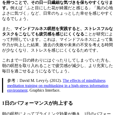
を持つことで、その日一日繊細な気づきを保ちやすくなりま
す。
例えば「ふと目にした花が綺麗だと感じる」「風の心地
よさに気づく」など、日常のちょっとした幸せを感じやすく
なるでしょう。
また、
マインドフルネス瞑想を実践すると、ストレスフルな
タスクをこなしても疲労感を感じにくくなる
ことが研究によ
って判明しています。これは、マインドフルネスによって集
中力が向上した結果、過去の失敗や未来の不安を考える時間
が少なくなり、ストレスを感じにくくなるためです。
これまで一日の終わりにはぐったりしてしまっていた方も、
朝の瞑想を取り入れることで疲労感が減少し、より充実した
毎日を過ごせるようになるでしょう。
参考：David M. Levyら (2012).
The effects of mindfulness
meditation training on multitasking in a high-stress information
environment
. Graphics Interface.
1日のパフォーマンスが向上する
朝の瞑想によってプライミング効果が働き、1日のパフォー