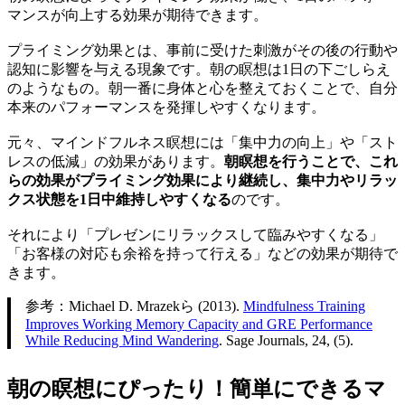
マンスが向上する効果が期待できます。
プライミング効果とは、事前に受けた刺激がその後の行動や
認知に影響を与える現象です。朝の瞑想は1日の下ごしらえ
のようなもの。朝一番に身体と心を整えておくことで、自分
本来のパフォーマンスを発揮しやすくなります。
元々、マインドフルネス瞑想には「集中力の向上」や「スト
レスの低減」の効果があります。
朝瞑想を行うことで、これ
らの効果がプライミング効果により継続し、集中力やリラッ
クス状態を1日中維持しやすくなる
のです。
それにより「プレゼンにリラックスして臨みやすくなる」
「お客様の対応も余裕を持って行える」などの効果が期待で
きます。
参考：Michael D. Mrazekら (2013).
Mindfulness Training
Improves Working Memory Capacity and GRE Performance
While Reducing Mind Wandering
. Sage Journals, 24, (5).
朝の瞑想にぴったり！簡単にできるマ