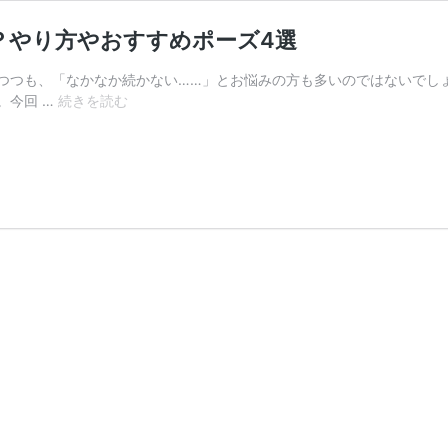
？やり方やおすすめポーズ4選
つつも、「なかなか続かない……」とお悩みの方も多いのではないでし
マ
。今回 …
続きを読む
イ
ン
ド
フ
ル
ネ
ス
ヨ
ガ
（動
く
瞑
想）
と
は？
や