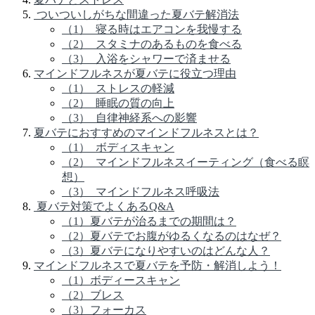
ついついしがちな間違った夏バテ解消法
（1） 寝る時はエアコンを我慢する
（2） スタミナのあるものを食べる
（3） 入浴をシャワーで済ませる
マインドフルネスが夏バテに役立つ理由
（1） ストレスの軽減
（2） 睡眠の質の向上
（3） 自律神経系への影響
夏バテにおすすめのマインドフルネスとは？
（1） ボディスキャン
（2） マインドフルネスイーティング（食べる瞑
想）
（3） マインドフルネス呼吸法
夏バテ対策でよくあるQ&A
（1）夏バテが治るまでの期間は？
（2）夏バテでお腹がゆるくなるのはなぜ？
（3）夏バテになりやすいのはどんな人？
マインドフルネスで夏バテを予防・解消しよう！
（1）ボディースキャン
（2）ブレス
（3）フォーカス