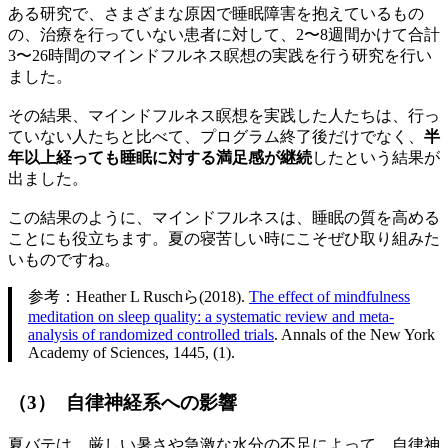
ある研究で、さまざまな原因で睡眠障害を抱えているもの
の、治療を行っていない患者に対して、2〜8週間かけて合計
3〜26時間のマインドフルネス瞑想の実践を行う研究を行い
ました。
その結果、マインドフルネス瞑想を実践した人たちは、行っ
ていない人たちと比べて、プログラム終了後だけでなく、
半
年以上経っても睡眠に対する満足感が継続
したという結果が
出ました。
この結果のように、マインドフルネスは、睡眠の質を高める
ことにも役立ちます。夏の寝苦しい時にこそぜひ取り組みた
いものですね。
参考：Heather L Ruschら(2018).
The effect of mindfulness
meditation on sleep quality: a systematic review and meta-
analysis of randomized controlled trials
. Annals of the New York
Academy of Sciences, 1445, (1).
（3） 自律神経系への影響
夏バテは、厳しい暑さや急激な水分の不足によって、自律神