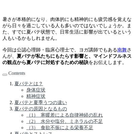
暑さが本格的になり、肉体的にも精神的にも疲労感を覚えな
がら日々を過ごしている人も多いのではないでしょうか。ま
た、すでに夏バテ状態で、日常生活に影響が出ているという
人もいるかもしれません。
今回は公認心理師・臨床心理士で、ヨガ講師でもある
南舞
さ
んが、
夏バテが私たちにもたらす影響と、マインドフルネス
の観点から夏バテに対処するための秘訣
をお伝えします。
Contents
夏バテとは？
身体症状
精神症状
夏バテと夏季うつの違い
夏バテの原因となるもの
（1） 寒暖差による自律神経の乱れ
（2） 水分や塩分、ミネラルの不足
（3） 食欲不振による栄養不足
夏バテとストレス