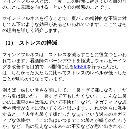
マインドフルネスとは、「今、この瞬間に起きている目の前
のことに意識を向ける」という心の状態のことです。
マインドフルネスを行うことで、夏バテの精神的な不調に対
して以下のような効果があるといわれています。ここではそ
の理由を詳しく紹介します。
（1） ストレスの軽減
マインドフルネスは、ストレスを減らすことに役立つといわ
れています。看護師のバーンアウトを軽減しウェルビーイン
グを改善する目的で、8週間に渡る
MBSR
を行った人たち
は、しなかった人たちに比べてストレスのレベルが低下した
ことが明らかになっています。
例えば、厳しい暑さを前にして、「暑すぎて嫌になる」「だ
から夏は嫌いだ」「暑すぎて何もしたくない」「こんなに暑
いのに電車の中は混んでいて不快だ」など、ネガティブな思
考や感情が次々に湧いてくると思います。これがさらに派生
すると、「去年も暑くて嫌だったなぁ」という過去のネガテ
ィブな体験や、「この先はいつまでこの暑さが続くのだろう
か」など、先の見えない未来への不安などが思い出されるこ