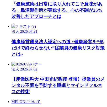
「健康施策は日常に取り入れてこそ意味があ
る」島津製作所が実践する、心の不調が25%
改善したアプローチとは
法人
2026.07.21
健康経営優良法人認定への道 ~健康経営を“形
だけで終わらせない”従業員の健康リスク対策
とは~
法人
2026.07.02
【産業医科大 中田光紀教授 登壇】従業員のメ
ンタル不調を予防する睡眠とマインドフルネ
スの技術
MELONについて