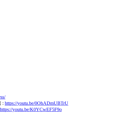
ss/
 :
https://youtu.be/0OhADmUBTrU
https://youtu.be/K0YCwEF5F9o