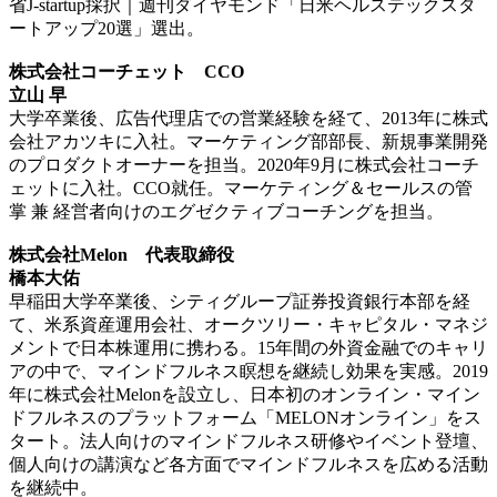
省J-startup採択｜週刊ダイヤモンド「日米ヘルステックスタ
ートアップ20選」選出。
株式会社コーチェット CCO
立山 早
大学卒業後、広告代理店での営業経験を経て、2013年に株式
会社アカツキに入社。マーケティング部部長、新規事業開発
のプロダクトオーナーを担当。2020年9月に株式会社コーチ
ェットに入社。CCO就任。マーケティング＆セールスの管
掌 兼 経営者向けのエグゼクティブコーチングを担当。
株式会社Melon 代表取締役
橋本大佑
早稲田大学卒業後、シティグループ証券投資銀行本部を経
て、米系資産運用会社、オークツリー・キャピタル・マネジ
メントで日本株運用に携わる。15年間の外資金融でのキャリ
アの中で、マインドフルネス瞑想を継続し効果を実感。2019
年に株式会社Melonを設立し、日本初のオンライン・マイン
ドフルネスのプラットフォーム「MELONオンライン」をス
タート。法人向けのマインドフルネス研修やイベント登壇、
個人向けの講演など各方面でマインドフルネスを広める活動
を継続中。