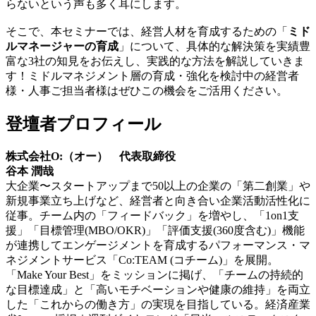
らないという声も多く耳にします。
そこで、本セミナーでは、経営人材を育成するための「
ミド
ルマネージャーの育成
」について、具体的な解決策を実績豊
富な3社の知見をお伝えし、実践的な方法を解説していきま
す！ミドルマネジメント層の育成・強化を検討中の経営者
様・人事ご担当者様はぜひこの機会をご活用ください。
登壇者プロフィール
株式会社O:（オー） 代表取締役
谷本 潤哉
大企業〜スタートアップまで50以上の企業の「第二創業」や
新規事業立ち上げなど、経営者と向き合い企業活動活性化に
従事。チーム内の「フィードバック」を増やし、「1on1支
援」「目標管理(MBO/OKR)」「評価支援(360度含む)」機能
が連携してエンゲージメントを育成するパフォーマンス・マ
ネジメントサービス「Co:TEAM (コチーム)」を展開。
「Make Your Best」をミッションに掲げ、「チームの持続的
な目標達成」と「高いモチベーションや健康の維持」を両立
した「これからの働き方」の実現を目指している。経済産業