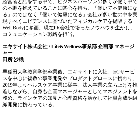
経営者と話をする中で、ビジネスパーソンの多くが働く中で
の不調を抱えていることに関心を持ち、「働いて不健康にな
る」のではなく「働いて健康になる」会社が多い世の中を実
現すべくエビデンスに基づいたフィジカルケアを提唱する
Well Bodyに参画。現在PR会社で培ったノウハウを生かし、
コミュニケーション戦略を担当。
エキサイト株式会社 / Life&Wellness事業部 企画部 マネージ
ャー
田所 沙織
早稲田大学教育学部卒業後、エキサイトに入社。toCサービ
スを中心に複数の事業開発やプロダクトグロースに携わり、
2019年よりヘルスケア事業に従事。法人事業の立ち上げを推
進しながら、自身も企画マネージャーとしてマネジメントを
務め、ラインケアの知見と心理資格を活かして社員育成や組
織開発に携わっている。