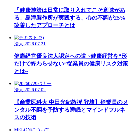
「健康施策は日常に取り入れてこそ意味があ
る」島津製作所が実践する、心の不調が25%
改善したアプローチとは
法人
2026.07.21
健康経営優良法人認定への道 ~健康経営を“形
だけで終わらせない”従業員の健康リスク対策
とは~
法人
2026.07.02
【産業医科大 中田光紀教授 登壇】従業員のメ
ンタル不調を予防する睡眠とマインドフルネ
スの技術
MELONについて