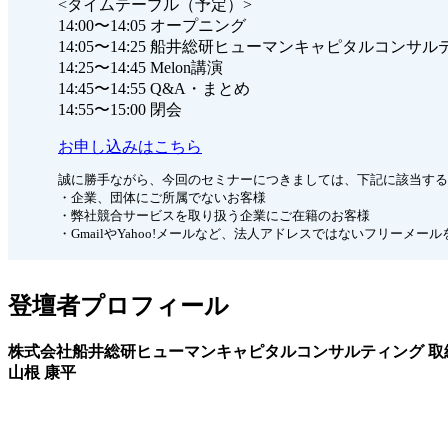
<タイムテーブル（予定）>
14:00〜14:05 オープニング
14:05〜14:25 船井総研ヒューマンキャピタルコンサル
14:25〜14:45 Melon講演
14:45〜14:55 Q&A・まとめ
14:55〜15:00 閉会
お申し込みはこちら
誠に勝手ながら、今回のセミナーにつきましては、下記に該当する
・企業、団体にご所属でないお客様
・弊社競合サービスを取り扱う企業にご在籍のお客様
・GmailやYahoo!メールなど、法人アドレスではないフリーメー
登壇者プロフィール
株式会社船井総研ヒューマンキャピタルコンサルティング 取
山根 康平