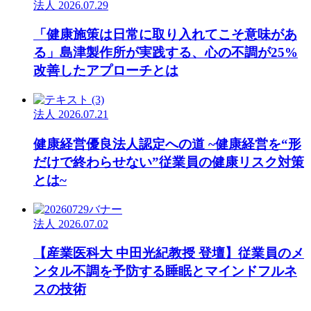
法人
2026.07.29
「健康施策は日常に取り入れてこそ意味があ
る」島津製作所が実践する、心の不調が25%
改善したアプローチとは
法人
2026.07.21
健康経営優良法人認定への道 ~健康経営を“形
だけで終わらせない”従業員の健康リスク対策
とは~
法人
2026.07.02
【産業医科大 中田光紀教授 登壇】従業員のメ
ンタル不調を予防する睡眠とマインドフルネ
スの技術