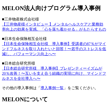
MELON法人向けプログラム導入事例
■三井物産株式会社様
【三井物産様インタビュー 】メンタルヘルスケアと業務効
率向上の効果を実感。「心を落ち着かせる」がもたらすもの
■日本生命保険相互会社様
【日本生命保険相互会社様 導入事例】受講者の87％がマイ
ンドフルネスを取り入れたいと回答！〜若手のストレスを低
減し、パフォーマンス向上へ〜
■日本総合研究所様
【日本総合研究所様 導入事例】プレゼンティーイズムが
20％改善！〜互いを支え合う組織の実現に向け、マインドフ
ルネスを全社導入へ〜
その他の導入事例は「
導入事例一覧
」をご覧ください。
MELONについて