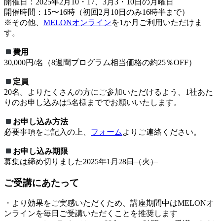
開催日：2025年2月10・17、3月3・10日の月曜日
開催時間：15〜16時（初回2月10日のみ16時半まで）
※その他、
MELONオンライン
を1か月ご利用いただけま
す。
費用
30,000円/名（8週間プログラム相当価格の約25％OFF）
定員
20名。よりたくさんの方にご参加いただけるよう、1社あた
りのお申し込みは5名様まででお願いいたします。
お申し込み方法
必要事項をご記入の上、
フォーム
よりご連絡ください。
お申し込み期限
募集は締め切りました
2025年1月28日（火）
ご受講にあたって
・より効果をご実感いただくため、講座期間中はMELONオ
ンラインを毎日ご受講いただくことを推奨します