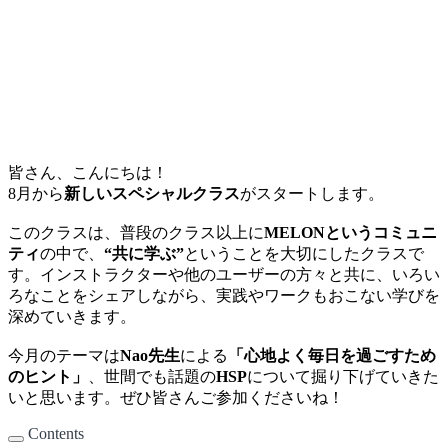
皆さん、こんにちは！
8月から
新しいスペシャルクラス
がスタートします。
このクラスは、普段のクラス以上に
MELONというコミュニ
ティ
の中で、
“共に学ぶ”
ということを大切にしたクラスで
す。インストラクターや他のユーザーの方々と共に、いろい
ろなことをシェアしながら、実践やワークもおこない学びを
深めていきます。
今月のテーマは
Nao先生
による
「心地よく毎日を過ごすため
のヒント」
、世間でも話題の
HSP
について掘り下げていきた
いと思います。ぜひ皆さんご参加くださいね！
Contents