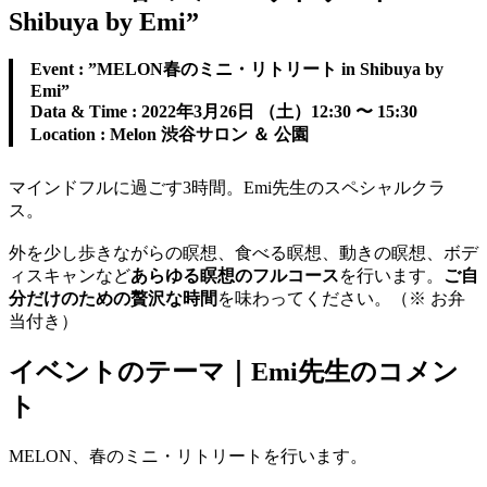
Shibuya by Emi”
Event :
”MELON春のミニ・リトリート in Shibuya by
Emi”
Data & Time : 2022年3月26日 （土）12:30 〜 15:30
Location : Melon 渋谷サロン ＆ 公園
マインドフルに過ごす3時間。Emi先生のスペシャルクラ
ス。
外を少し歩きながらの瞑想、食べる瞑想、動きの瞑想、ボデ
ィスキャンなど
あらゆる瞑想のフルコース
を行います。
ご自
分だけのための贅沢な時間
を味わってください。（※ お弁
当付き）
イベントのテーマ｜
E
mi先生のコメン
ト
MELON、春のミニ・リトリートを行います。