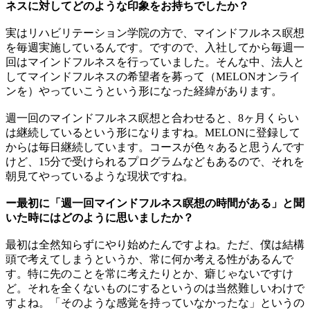
ネスに対してどのような印象をお持ちでしたか？
実はリハビリテーション学院の方で、マインドフルネス瞑想
を毎週実施しているんです。ですので、入社してから毎週一
回はマインドフルネスを行っていました。そんな中、法人と
してマインドフルネスの希望者を募って（MELONオンライ
ンを）やっていこうという形になった経緯があります。
週一回のマインドフルネス瞑想と合わせると、8ヶ月くらい
は継続しているという形になりますね。MELONに登録して
からは毎日継続しています。コースが色々あると思うんです
けど、15分で受けられるプログラムなどもあるので、それを
朝見てやっているような現状ですね。
ー最初に「週一回マインドフルネス瞑想の時間がある」と聞
いた時にはどのように思いましたか？
最初は全然知らずにやり始めたんですよね。ただ、僕は結構
頭で考えてしまうというか、常に何か考える性があるんで
す。特に先のことを常に考えたりとか、癖じゃないですけ
ど。それを全くないものにするというのは当然難しいわけで
すよね。「そのような感覚を持っていなかったな」というの