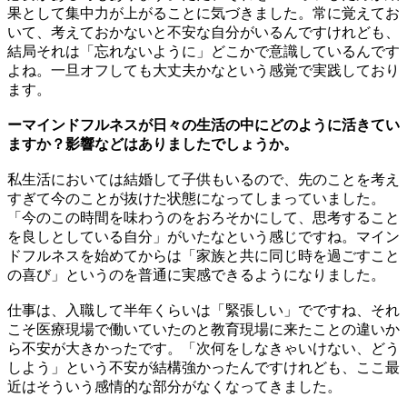
果として集中力が上がることに気づきました。常に覚えてお
いて、考えておかないと不安な自分がいるんですけれども、
結局それは「忘れないように」どこかで意識しているんです
よね。一旦オフしても大丈夫かなという感覚で実践しており
ます。
ーマインドフルネスが日々の生活の中にどのように活きてい
ますか？影響などはありましたでしょうか。
私生活においては結婚して子供もいるので、先のことを考え
すぎて今のことが抜けた状態になってしまっていました。
「今のこの時間を味わうのをおろそかにして、思考すること
を良しとしている自分」がいたなという感じですね。マイン
ドフルネスを始めてからは「家族と共に同じ時を過ごすこと
の喜び」というのを普通に実感できるようになりました。
仕事は、入職して半年くらいは「緊張しい」でですね、それ
こそ医療現場で働いていたのと教育現場に来たことの違いか
ら不安が大きかったです。「次何をしなきゃいけない、どう
しよう」という不安が結構強かったんですけれども、ここ最
近はそういう感情的な部分がなくなってきました。