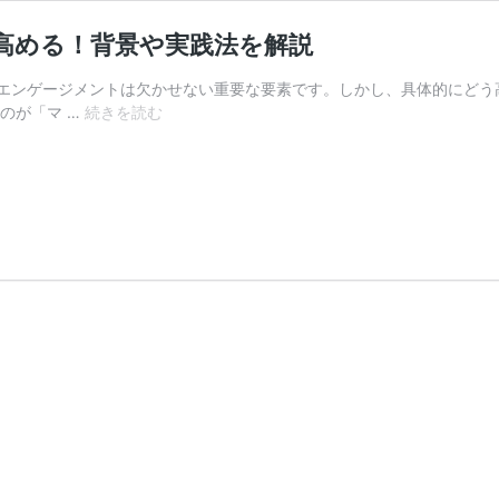
高める！背景や実践法を解説
エンゲージメントは欠かせない重要な要素です。しかし、具体的にどう
マ
のが「マ …
続きを読む
イ
ン
ド
フ
ル
ネ
ス
で
エ
ン
ゲ
ー
ジ
メ
ン
ト